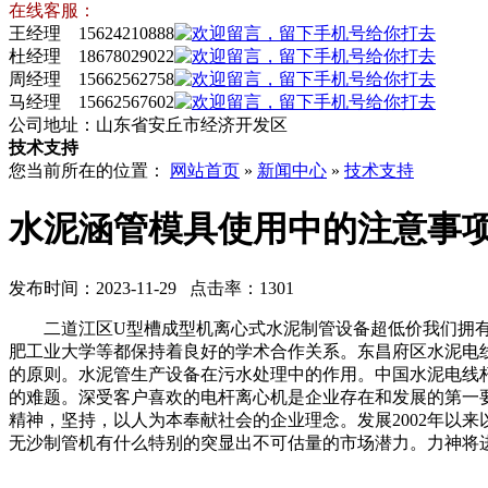
在线客服：
王经理 15624210888
杜经理 18678029022
周经理 15662562758
马经理 15662567602
公司地址：山东省安丘市经济开发区
技术支持
您当前所在的位置：
网站首页
»
新闻中心
»
技术支持
水泥涵管模具使用中的注意事
发布时间：2023-11-29 点击率：1301
二道江区U型槽成型机离心式水泥制管设备超低价我们拥有
肥工业大学等都保持着良好的学术合作关系。东昌府区水泥电
的原则。水泥管生产设备在污水处理中的作用。中国水泥电线
的难题。深受客户喜欢的电杆离心机是企业存在和发展的第一
精神，坚持，以人为本奉献社会的企业理念。发展2002年以
无沙制管机有什么特别的突显出不可估量的市场潜力。力神将