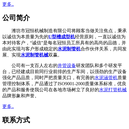
更多..
公司简介
潍坊市冠恒机械制造有限公司将顾客当做关注焦点，秉承
以诚信为本质量为先的
U型槽成型机
经营原则，一直以诚信为
本对待客户，“诚信”是每名冠恒员工所具有的高尚的品德，并
由此实现与客户形成稳定的
水泥制管机
合作伙伴关系，共同发
展、实现
水泥制管机械
双赢。
公司有一支百人左右的
井管设备
研发团队和多个研发平
台，已经建成目前同行业前排的生产车间，以强劲的生产设备
强化产品品质，同时严把质量关口，有完善的
水泥涵管机
质量
管理控制体系，产品通过了ISO9001-2000质量体系标准，优良
的产品和服务使我公司在各地市场树立了良好的
水泥打管机械
品牌形象和声誉。
更多..
联系方式