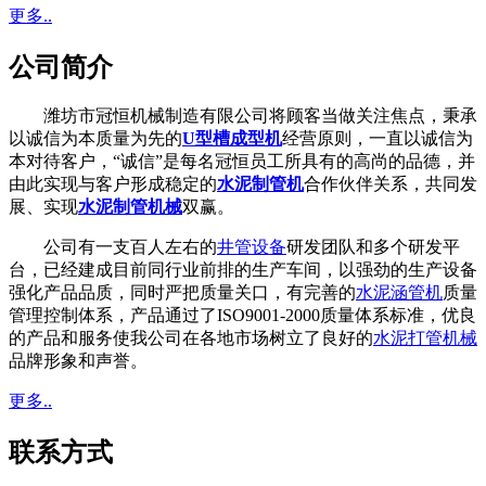
更多..
公司简介
潍坊市冠恒机械制造有限公司将顾客当做关注焦点，秉承
以诚信为本质量为先的
U型槽成型机
经营原则，一直以诚信为
本对待客户，“诚信”是每名冠恒员工所具有的高尚的品德，并
由此实现与客户形成稳定的
水泥制管机
合作伙伴关系，共同发
展、实现
水泥制管机械
双赢。
公司有一支百人左右的
井管设备
研发团队和多个研发平
台，已经建成目前同行业前排的生产车间，以强劲的生产设备
强化产品品质，同时严把质量关口，有完善的
水泥涵管机
质量
管理控制体系，产品通过了ISO9001-2000质量体系标准，优良
的产品和服务使我公司在各地市场树立了良好的
水泥打管机械
品牌形象和声誉。
更多..
联系方式