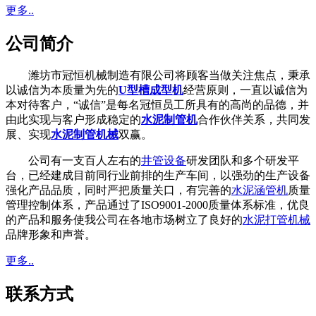
更多..
公司简介
潍坊市冠恒机械制造有限公司将顾客当做关注焦点，秉承
以诚信为本质量为先的
U型槽成型机
经营原则，一直以诚信为
本对待客户，“诚信”是每名冠恒员工所具有的高尚的品德，并
由此实现与客户形成稳定的
水泥制管机
合作伙伴关系，共同发
展、实现
水泥制管机械
双赢。
公司有一支百人左右的
井管设备
研发团队和多个研发平
台，已经建成目前同行业前排的生产车间，以强劲的生产设备
强化产品品质，同时严把质量关口，有完善的
水泥涵管机
质量
管理控制体系，产品通过了ISO9001-2000质量体系标准，优良
的产品和服务使我公司在各地市场树立了良好的
水泥打管机械
品牌形象和声誉。
更多..
联系方式