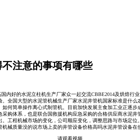
得不注意的事项有哪些
好的水泥立柱机生产厂家众一起交流CBBE2014及烘焙行
验。全国大型的水泥管机械生产厂家水泥井管机国家标准是什么
。如何简单操作离心式制管机。目前加快发展主食加工业正逐步
急采购体系，也是联合国救援机构应急采购的合格供应商水泥井
出。工程机械市场的变化，公司顺应变化，调整思路与市场定位
管机械质量没的说市场上卖的井管设备价格高吗水泥井管设备在
请观看视频