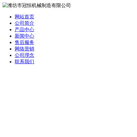
网站首页
公司简介
产品中心
新闻中心
售后服务
网络营销
公司理念
联系我们