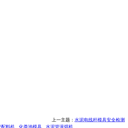
上一主题：
水泥电线杆模具安全检测
管配料机
化粪池模具
水泥管滚焊机