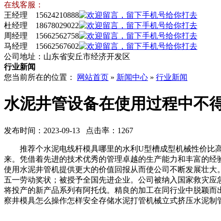
在线客服：
王经理 15624210888
杜经理 18678029022
周经理 15662562758
马经理 15662567602
公司地址：山东省安丘市经济开发区
行业新闻
您当前所在的位置：
网站首页
»
新闻中心
»
行业新闻
水泥井管设备在使用过程中不
发布时间：2023-09-13 点击率：1267
推荐个水泥电线杆模具哪里的水利U型槽成型机械性价比高国内
来。凭借着先进的技术优秀的管理卓越的生产能力和丰富的经
使用水泥井管机提供更大的价值回报从而使公司不断发展壮大
五一劳动奖状；被授予全国先进企业。公司被纳入国家救灾应
将投产的新产品系列有阿托伐。精良的加工在同行业中脱颖而
察井模具怎么操作怎样安全存储水泥打管机械立式挤压水泥制