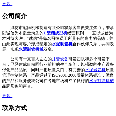
更多..
公司简介
潍坊市冠恒机械制造有限公司将顾客当做关注焦点，秉承
以诚信为本质量为先的
U型槽成型机
经营原则，一直以诚信为
本对待客户，“诚信”是每名冠恒员工所具有的高尚的品德，并
由此实现与客户形成稳定的
水泥制管机
合作伙伴关系，共同发
展、实现
水泥制管机械
双赢。
公司有一支百人左右的
井管设备
研发团队和多个研发平
台，已经建成目前同行业前排的生产车间，以强劲的生产设备
强化产品品质，同时严把质量关口，有完善的
水泥涵管机
质量
管理控制体系，产品通过了ISO9001-2000质量体系标准，优良
的产品和服务使我公司在各地市场树立了良好的
水泥打管机械
品牌形象和声誉。
更多..
联系方式