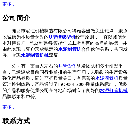
更多..
公司简介
潍坊市冠恒机械制造有限公司将顾客当做关注焦点，秉承
以诚信为本质量为先的
U型槽成型机
经营原则，一直以诚信为
本对待客户，“诚信”是每名冠恒员工所具有的高尚的品德，并
由此实现与客户形成稳定的
水泥制管机
合作伙伴关系，共同发
展、实现
水泥制管机械
双赢。
公司有一支百人左右的
井管设备
研发团队和多个研发平
台，已经建成目前同行业前排的生产车间，以强劲的生产设备
强化产品品质，同时严把质量关口，有完善的
水泥涵管机
质量
管理控制体系，产品通过了ISO9001-2000质量体系标准，优良
的产品和服务使我公司在各地市场树立了良好的
水泥打管机械
品牌形象和声誉。
更多..
联系方式