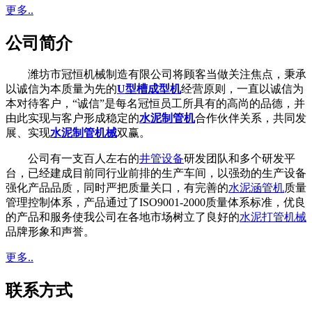
更多..
公司简介
潍坊市冠恒机械制造有限公司将顾客当做关注焦点，秉承
以诚信为本质量为先的
U型槽成型机
经营原则，一直以诚信为
本对待客户，“诚信”是每名冠恒员工所具有的高尚的品德，并
由此实现与客户形成稳定的
水泥制管机
合作伙伴关系，共同发
展、实现
水泥制管机械
双赢。
公司有一支百人左右的
井管设备
研发团队和多个研发平
台，已经建成目前同行业前排的生产车间，以强劲的生产设备
强化产品品质，同时严把质量关口，有完善的
水泥涵管机
质量
管理控制体系，产品通过了ISO9001-2000质量体系标准，优良
的产品和服务使我公司在各地市场树立了良好的
水泥打管机械
品牌形象和声誉。
更多..
联系方式