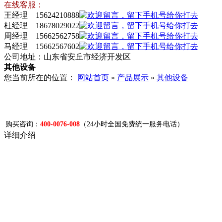
在线客服：
王经理 15624210888
杜经理 18678029022
周经理 15662562758
马经理 15662567602
公司地址：山东省安丘市经济开发区
其他设备
您当前所在的位置：
网站首页
»
产品展示
»
其他设备
购买咨询：
400-0076-008
（24小时全国免费统一服务电话）
详细介绍