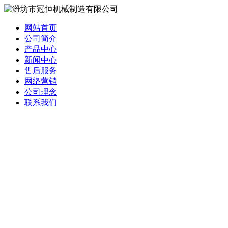
网站首页
公司简介
产品中心
新闻中心
售后服务
网络营销
公司理念
联系我们